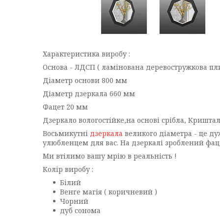
Характеристика виробу :
Основа - ЛДСП ( ламінована деревостружкова пли
Діаметр основи 800 мм
Діаметр дзеркала 660 мм
Фацет 20 мм
Дзеркало вологостійке,на основі срібла, Криштал
Восьмикутні
дзеркала
великого діаметра - це ду
улюбленцем для вас. На дзеркалі зроблений фац
Ми втілимо вашу мрію в реальність !
Колір виробу :
Білий
Венге магія ( коричневий )
Чорний
дуб сонома