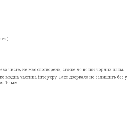
та )
ево чисте, не має спотворень, стійке до появи чорних плям.
же модна частина інтер'єру. Таке дзеркало не залишить без 
ет 10 мм