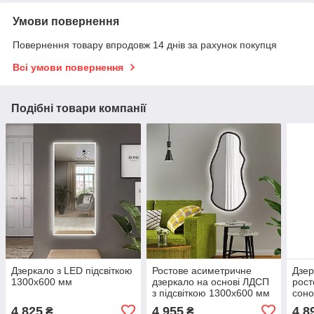
Умови повернення
Повернення товару впродовж 14 днів за рахунок покупця
Всі умови повернення
Подібні товари компанії
Дзеркало з LED підсвіткою
Ростове асиметричне
Дзер
1300х600 мм
дзеркало на основі ЛДСП
рост
з підсвіткою 1300х600 мм
сон
4 825
4 955
4 8
₴
₴