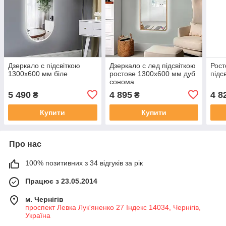
Дзеркало с підсвіткою
Дзеркало с лед підсвіткою
Рост
1300х600 мм біле
ростове 1300х600 мм дуб
підс
сонома
5 490
4 895
4 8
₴
₴
Купити
Купити
Про нас
100% позитивних з 34 відгуків за рік
Працює з 23.05.2014
м. Чернігів
проспект Левка Лук'яненко 27 Індекс 14034, Чернігів,
Україна