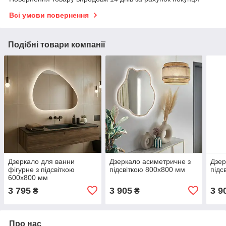
Всі умови повернення
Подібні товари компанії
Дзеркало для ванни
Дзеркало асиметричне з
Дзер
фігурне з підсвіткою
підсвіткою 800х800 мм
підс
600х800 мм
3 795
3 905
3 9
₴
₴
Про нас