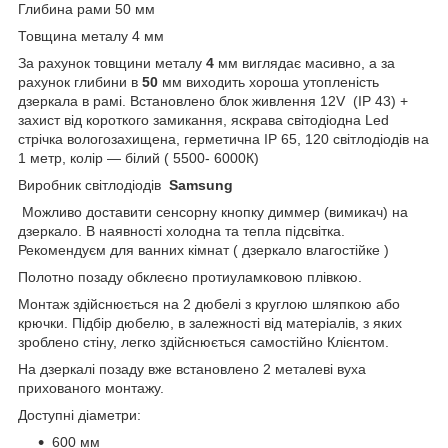
Глибина рами 50 мм
Товщина металу 4 мм
За рахунок товщини металу
4
мм виглядає масивно, а за
рахунок глибини в
50
мм виходить хороша утопленість
дзеркала в рамі. Встановлено блок живлення 12V (IP 43) +
захист від короткого замикання, яскрава світодіодна Led
стрічка вологозахищена, герметична IP 65, 120 світлодіодів на
1 метр, колір — білий ( 5500- 6000К)
Виробник світлодіодів
Samsung
Можливо доставити сенсорну кнопку диммер (вимикач) на
дзеркало. В наявності холодна та тепла підсвітка.
Рекомендуєм для ванних кімнат ( дзеркало влагостійке )
Полотно позаду обклеєно протиуламковою плівкою.
Монтаж здійснюється на 2 дюбелі з круглою шляпкою або
крючки. Підбір дюбелю, в залежності від матеріалів, з яких
зроблено стіну, легко здійснюється самостійно Клієнтом.
На дзеркалі позаду вже встановлено 2 металеві вуха
прихованого монтажу.
Доступні діаметри:
600 мм