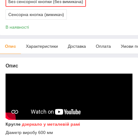
Без сенсорної кнопки (без вимикача)
Сенсорна кнопка (вимикач)
В наявності
Опис
Характеристики
Доставка
Оплата
Умови п
Опис
Кругле
дзеркало у металевій рамі
Діаметр виробу 600 мм