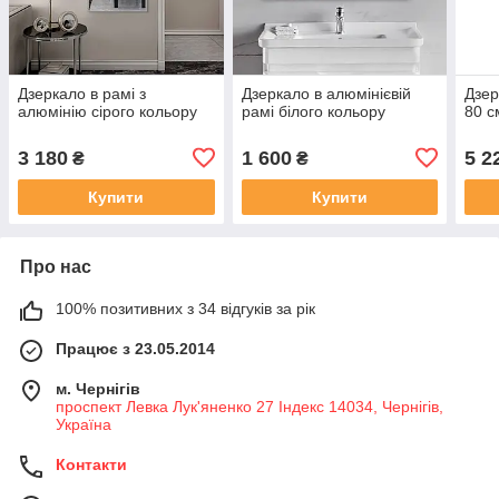
Дзеркало в рамі з
Дзеркало в алюмінієвій
Дзер
алюмінію сірого кольору
рамі білого кольору
80 с
3 180
1 600
5 2
₴
₴
Купити
Купити
Про нас
100% позитивних з 34 відгуків за рік
Працює з 23.05.2014
м. Чернігів
проспект Левка Лук'яненко 27 Індекс 14034, Чернігів,
Україна
Контакти