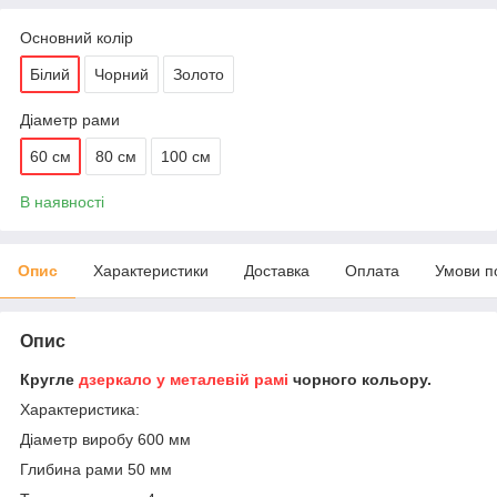
Основний колір
Білий
Чорний
Золото
Діаметр рами
60 см
80 см
100 см
В наявності
Опис
Характеристики
Доставка
Оплата
Умови п
Опис
Кругле
дзеркало у металевій рамі
чорного кольору.
Характеристика:
Діаметр виробу 600 мм
Глибина рами 50 мм