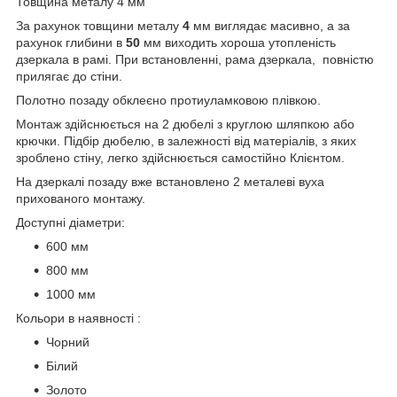
Товщина металу 4 мм
За рахунок товщини металу
4
мм виглядає масивно, а за
рахунок глибини в
50
мм виходить хороша утопленість
дзеркала в рамі. При встановленні, рама дзеркала, повністю
прилягає до стіни.
Полотно позаду обклеєно протиуламковою плівкою.
Монтаж здійснюється на 2 дюбелі з круглою шляпкою або
крючки. Підбір дюбелю, в залежності від матеріалів, з яких
зроблено стіну, легко здійснюється самостійно Клієнтом.
На дзеркалі позаду вже встановлено 2 металеві вуха
прихованого монтажу.
Доступні діаметри:
600 мм
800 мм
1000 мм
Кольори в наявності :
Чорний
Білий
Золото