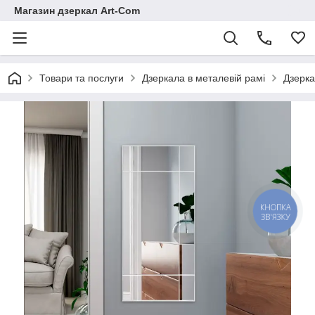
Магазин дзеркал Art-Com
Товари та послуги
Дзеркала в металевій рамі
Дзерка
КНОПКА
ЗВ'ЯЗКУ