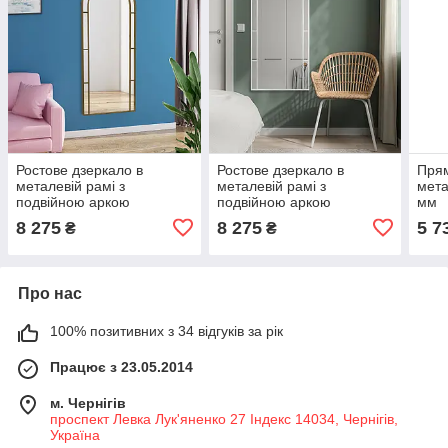
Ростове дзеркало в
Ростове дзеркало в
Прям
металевій рамі з
металевій рамі з
мета
подвійною аркою
подвійною аркою
мм
8 275
8 275
5 7
₴
₴
Про нас
100% позитивних з 34 відгуків за рік
Працює з 23.05.2014
м. Чернігів
проспект Левка Лук'яненко 27 Індекс 14034, Чернігів,
Україна