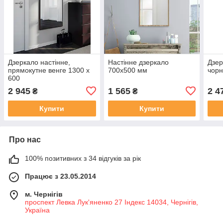
Дзеркало настінне,
Настінне дзеркало
Дзер
прямокутне венге 1300 х
700х500 мм
чорн
600
2 945
1 565
2 4
₴
₴
Купити
Купити
Про нас
100% позитивних з 34 відгуків за рік
Працює з 23.05.2014
м. Чернігів
проспект Левка Лук'яненко 27 Індекс 14034, Чернігів,
Україна