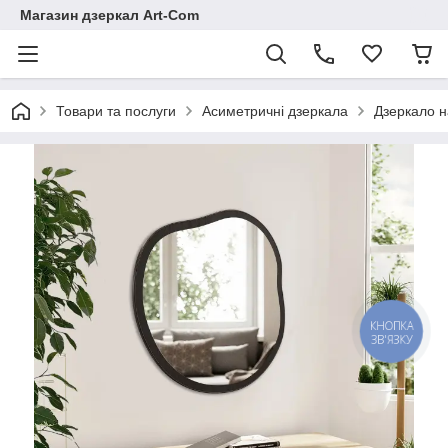
Магазин дзеркал Art-Com
Товари та послуги
Асиметричні дзеркала
Дзеркало н
КНОПКА
ЗВ'ЯЗКУ