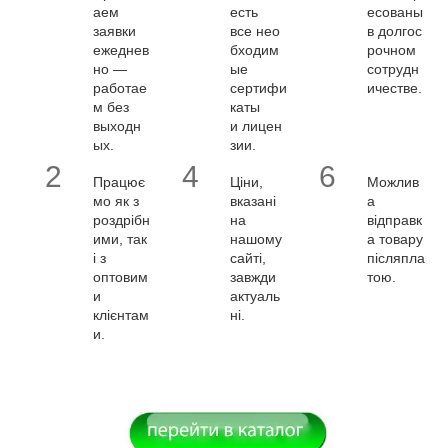
аем
есть
есованы
заявки
все нео
в долгос
ежеднев
бходим
рочном
но —
ые
сотрудн
работае
сертифи
ичестве.
м без
каты
выходн
и лицен
ых.
зии.
2
4
6
Працює
Ціни,
Можлив
мо як з
вказані
а
роздрібн
на
відправк
ими, так
нашому
а товару
і з
сайті,
післяпла
оптовим
завжди
тою.
и
актуаль
клієнтам
ні.
и.