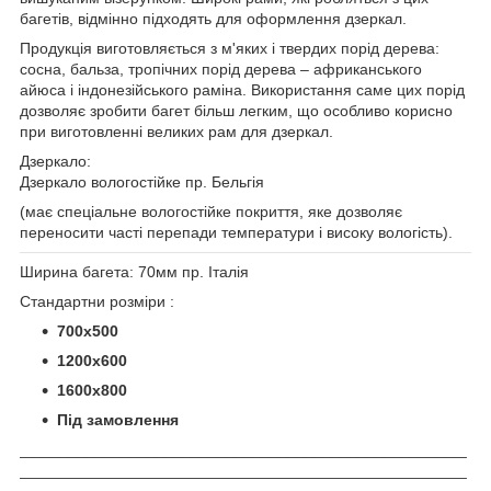
багетів, відмінно підходять для оформлення дзеркал.
Продукція виготовляється з м'яких і твердих порід дерева:
сосна, бальза, тропічних порід дерева – африканського
айюса і індонезійського раміна. Використання саме цих порід
дозволяє зробити багет більш легким, що особливо корисно
при виготовленні великих рам для дзеркал.
Дзеркало:
Дзеркало вологостійке пр. Бельгія
(має спеціальне вологостійке покриття, яке дозволяє
переносити часті перепади температури і високу вологість).
Ширина багета: 70мм пр. Італія
Стандартни розміри :
700х500
1200х600
1600х800
Під замовлення
___________________________________________________
___________________________________________________
_