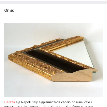
Опис
Багети
від Napoli Italy відрізняються своєю розкішністю і
вишуканим візерунком. Широкі рами, які робляться з цих