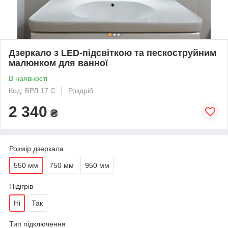
Дзеркало з LED-підсвіткою та пескоструйним
малюнком для ванної
В наявності
Код: БРЛ 17 С
Роздріб
2 340
₴
Розмір дзеркала
550 мм
750 мм
950 мм
Підігрів
Ні
Так
Тип підключення