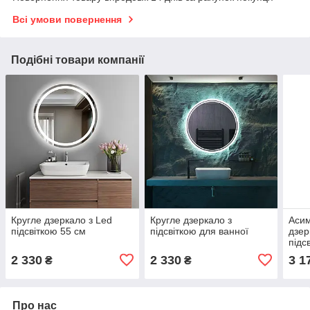
Всі умови повернення
Подібні товари компанії
Кругле дзеркало з Led
Кругле дзеркало з
Аси
підсвіткою 55 см
підсвіткою для ванної
дзер
підс
2 330
2 330
3 1
₴
₴
Про нас