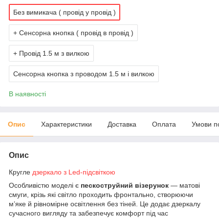
Без вимикача ( провід у провід )
+ Сенсорна кнопка ( провід в провід )
+ Провід 1.5 м з вилкою
Сенсорна кнопка з проводом 1.5 м і вилкою
В наявності
Опис
Характеристики
Доставка
Оплата
Умови п
Опис
Кругле
дзеркало з Led-підсвіткою
Особливістю моделі є
пескоструйний візерунок
— матові
смуги, крізь які світло проходить фронтально, створюючи
м’яке й рівномірне освітлення без тіней. Це додає дзеркалу
сучасного вигляду та забезпечує комфорт під час