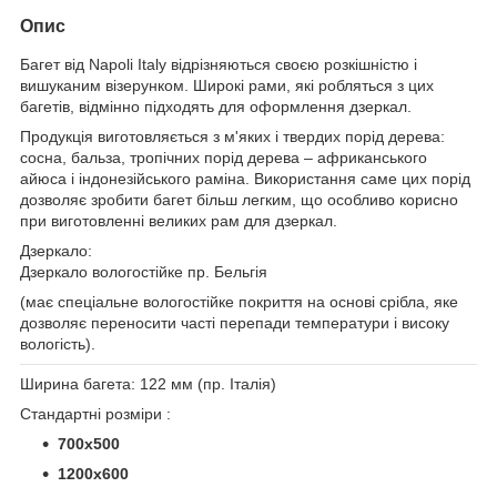
Опис
Багет від Napoli Italy відрізняються своєю розкішністю і
вишуканим візерунком. Широкі рами, які робляться з цих
багетів, відмінно підходять для оформлення дзеркал.
Продукція виготовляється з м'яких і твердих порід дерева:
сосна, бальза, тропічних порід дерева – африканського
айюса і індонезійського раміна. Використання саме цих порід
дозволяє зробити багет більш легким, що особливо корисно
при виготовленні великих рам для дзеркал.
Дзеркало:
Дзеркало вологостійке пр. Бельгія
(має спеціальне вологостійке покриття на основі срібла, яке
дозволяє переносити часті перепади температури і високу
вологість).
Ширина багета: 122 мм (пр. Італія)
Стандартні розміри :
700х500
1200х600