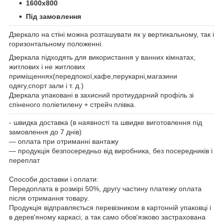
1600х800
Під замовлення
Дзеркало на стіні можна розташувати як у вертикальному, так і
горизонтальному положенні.
Дзеркала підходять для використання у ванних кімнатах,
житлових і не житлових
приміщеннях(передпокої,кафе,перукарні,магазини
одягу,спорт зали і т. д.)
Дзеркала упаковані в захисний протиударний профіль зі
спіненого поліетилену + стрейч плівка.
- швидка доставка (в наявності та швидке виготовлення під
замовлення до 7 днів)
― оплата при отриманні вантажу
― продукція безпосередньо від виробника, без посередників і
переплат
Способи доставки і оплати:
Передоплата в розмірі 50%, другу частину платежу оплата
після отримання товару.
Продукція відправляється перевізником в картонній упаковці і
в дерев'яному каркасі, а так само обов'язково застрахована