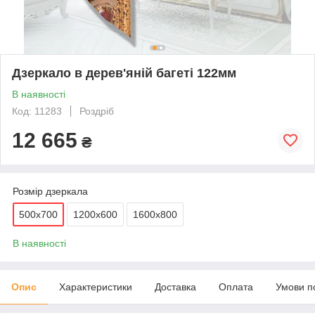
Дзеркало в дерев'яній багеті 122мм
В наявності
Код: 11283
Роздріб
12 665
₴
Розмір дзеркала
500х700
1200х600
1600х800
В наявності
Опис
Характеристики
Доставка
Оплата
Умови п