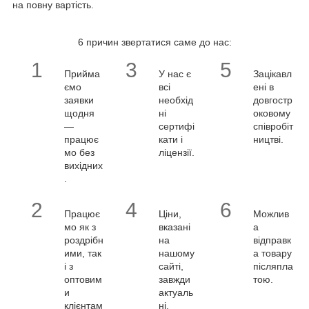
на повну вартість.
6 причин звертатися саме до нас:
1
3
5
Прийма
У нас є
Зацікавл
ємо
всі
ені в
заявки
необхід
довгостр
щодня
ні
оковому
—
сертифі
співробіт
працює
кати і
ництві.
мо без
ліцензії.
вихідних
.
2
4
6
Працює
Ціни,
Можлив
мо як з
вказані
а
роздрібн
на
відправк
ими, так
нашому
а товару
і з
сайті,
післяпла
оптовим
завжди
тою.
и
актуаль
клієнтам
ні.