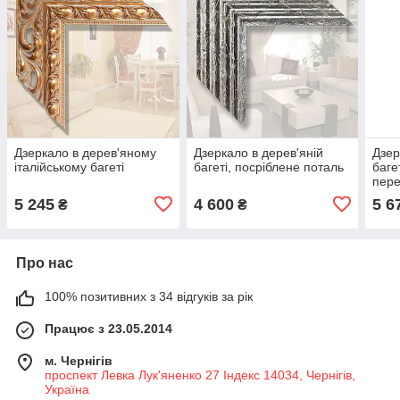
Дзеркало в дерев'яному
Дзеркало в дерев'яній
Дзер
італійському багеті
багеті, посріблене поталь
баге
пере
5 245
4 600
5 6
₴
₴
Про нас
100% позитивних з 34 відгуків за рік
Працює з 23.05.2014
м. Чернігів
проспект Левка Лук'яненко 27 Індекс 14034, Чернігів,
Україна