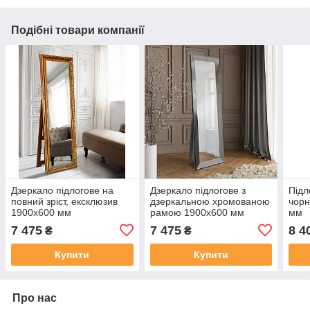
Подібні товари компанії
Дзеркало підлогове на
Дзеркало підлогове з
Підл
повний зріст, ексклюзив
дзеркальною хромованою
чорн
1900х600 мм
рамою 1900х600 мм
мм
7 475
7 475
8 4
₴
₴
Купити
Купити
Про нас