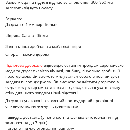
Зайве місце на підлозі під час встановлення 300-350 мм
залежить від кута нахилу.
Зеркало:
Дзеркало 4 мм вир. Бельгія
Ширина багета: 65 мм
Задня стінка зроблена з меблевої шкіри
Опора —масив дерева
Підлогове дзеркало
відповідає останнім трендам європейської
моди та додасть світло кімнаті, глибину, візуально зробить її
просторішою. Ви зможете милуватися собою в повний зріст
завдяки висоті дзеркала. Ви зможете розмістити дзеркало в
будь-якому місці кімнати й вам не доведеться шукати вільну
стіну для нього завдяки ніжці-підставці.
Дзеркала упаковані в захисний протиударний профіль зі
спіненого поліетилену + стрейч-плівка.
- швидка доставка (у наявності та швидке виготовлення під
замовлення до 7 днів)
- оплата під час отримання вантажу