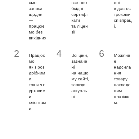
ємо
все нео
ені
заявки
бхідні
в довгос
щодня
сертифі
троковій
—
кати
співпрац
працює
та ліцен
і.
мо без
зії.
вихідних
.
2
4
6
Працює
Всі ціни,
Можлив
мо
зазначе
е
як з роз
ні
надсила
дрібним
на нашо
ння
и,
му сайті,
товару
так и з г
завжди
накладе
уртовим
актуаль
ним
и
ні.
платіжо
клієнтам
м.
и.