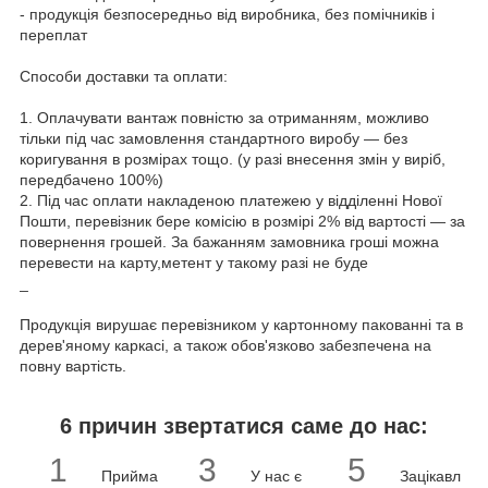
- продукція безпосередньо від виробника, без помічників і
переплат
Способи доставки та оплати:
1. Оплачувати вантаж повністю за отриманням, можливо
тільки під час замовлення стандартного виробу — без
коригування в розмірах тощо. (у разі внесення змін у виріб,
передбачено 100%)
2. Під час оплати накладеною платежею у відділенні Нової
Пошти, перевізник бере комісію в розмірі 2% від вартості — за
повернення грошей. За бажанням замовника гроші можна
перевести на карту,метент у такому разі не буде
_
Продукція вирушає перевізником у картонному пакованні та в
дерев'яному каркасі, а також обов'язково забезпечена на
повну вартість.
6 причин звертатися саме до нас:
1
3
5
Прийма
У нас є
Зацікавл