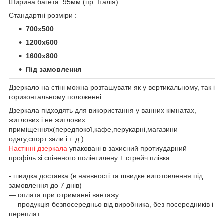
Ширина багета: 95мм (пр. Італія)
Стандартні розміри :
700х500
1200х600
1600х800
Під замовлення
Дзеркало на стіні можна розташувати як у вертикальному, так і
горизонтальному положенні.
Дзеркала підходять для використання у ванних кімнатах,
житлових і не житлових
приміщеннях(передпокої,кафе,перукарні,магазини
одягу,спорт зали і т. д.)
Настінні дзеркала
упаковані в захисний протиударний
профіль зі спіненого поліетилену + стрейч плівка.
- швидка доставка (в наявності та швидке виготовлення під
замовлення до 7 днів)
― оплата при отриманні вантажу
― продукція безпосередньо від виробника, без посередників і
переплат