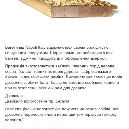
Багети від Napoli Italy відрізняються своєю розкішністю і
вишуканим візерунком. Широкі рами, які робляться з цих
багетів, відмінно підходять для оформлення дзеркал.
Продукція виготовляється з м'яких і твердих порід дерева:
сосна, бальза, тропічних порід дерева – африканського
айюса і індонезійського раміна. Використання саме цих порід
дозволяє зробити багет більш легким, що особливо корисно
при виготовленні великих рам для дзеркал.
Дзеркало:
Дзеркало вологостійке пр. Бельгія
(має спеціальне вологостійке покриття на основі срібла, яке
дозволяє переносити часті перепади температури і високу
вологість).