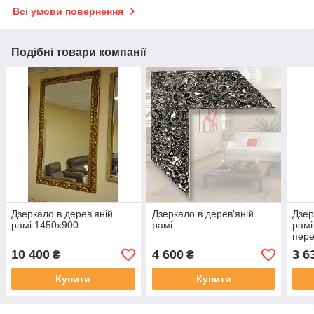
Всі умови повернення
Подібні товари компанії
Дзеркало в дерев'яній
Дзеркало в дерев'яній
Дзер
рамі 1450х900
рамі
рамі
пере
10 400
4 600
3 6
₴
₴
Купити
Купити