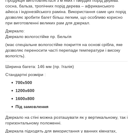
Продукція виготовляється з м'яких і твердих порід дерева:
сосна, бальза, тропічних порід дерева – африканського
айюса і індонезійського раміна. Використання саме цих порід
дозволяє зробити багет більш легким, що особливо корисно
при виготовленні великих рам для дзеркал.
Дзеркало:
Дзеркало вологостійке пр. Бельгія
(має спеціальне вологостійке покриття на основі срібла, яке
дозволяє переносити часті перепади температури і високу
вологість).
Ширина багета: 146 мм (пр. Італія)
Стандартні розміри :
700х500
1200х600
1600х800
Під замовлення
Дзеркало на стіні можна розташувати як у вертикальному, так і
горизонтальному положенні.
Дзеркала підходять для використання у ванних кімнатах,