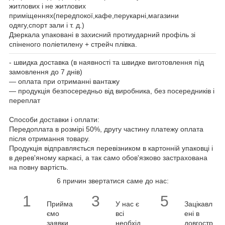
житлових і не житлових
приміщеннях(передпокої,кафе,перукарні,магазини
одягу,спорт зали і т. д.)
Дзеркала упаковані в захисний протиударний профіль зі
спіненого поліетилену + стрейч плівка.
- швидка доставка (в наявності та швидке виготовлення під
замовлення до 7 днів)
― оплата при отриманні вантажу
― продукція безпосередньо від виробника, без посередників і
переплат
Способи доставки і оплати:
Передоплата в розмірі 50%, другу частину платежу оплата
після отримання товару.
Продукція відправляється перевізником в картонній упаковці і
в дерев'яному каркасі, а так само обов'язково застрахована
на повну вартість.
6 причин звертатися саме до нас:
1
3
5
Прийма
У нас є
Зацікавл
ємо
всі
ені в
заявки
необхід
довгостр