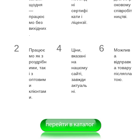
щодня
ні
оковому
—
сертифі
співробіт
працює
кати і
ництві.
мо без
ліцензії.
вихідних
.
2
4
6
Працює
Ціни,
Можлив
мо як з
вказані
а
роздрібн
на
відправк
ими, так
нашому
а товару
і з
сайті,
післяпла
оптовим
завжди
тою.
и
актуаль
клієнтам
ні.
и.