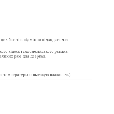
 цих багетів, відмінно підходять для
кого айюса і індонезійського раміна.
великих рам для дзеркал.
ды температуры и высокую влажность).