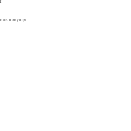
я
унок покупця