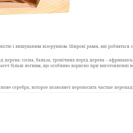
ішністю і вишуканим візерунком. Широкі рами, які робляться з
ід дерева: сосна, бальза, тропічних порід дерева – африкансь
багет більш легким, що особливо корисно при виготовленні 
снове серебра, которое позволяет переносить частые перепа