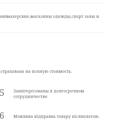
арикмахерские,магазины одежды,спорт залы и
астрахована на полную стоимость.
5
Заинтересованы в долгосрочном
сотрудничестве.
6
Можлива відправка товару післяплатою.