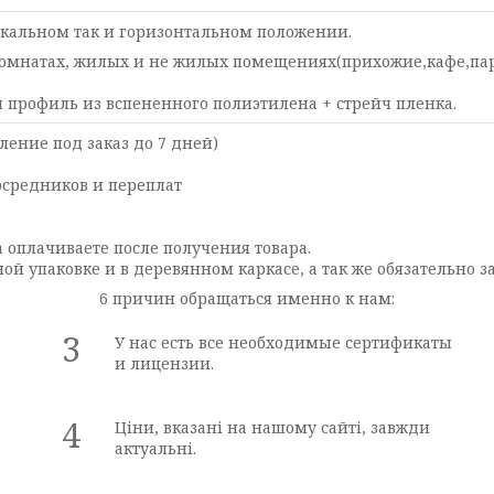
икальном так и горизонтальном положении.
 комнатах, жилых и не жилых помещениях(прихожие,кафе,п
профиль из вспененного полиэтилена + стрейч пленка.
ление под заказ до 7 дней)
осредников и переплат
 оплачиваете после получения товара.
й упаковке и в деревянном каркасе, а так же обязательно з
6 причин обращаться именно к нам:
3
У нас есть все необходимые сертификаты
и лицензии.
4
Ціни, вказані на нашому сайті, завжди
актуальні.