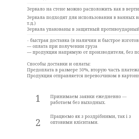
Зеркало на стене можно расположить как в верт
Зеркала подходят для использования в ванных
т.д.)
Зеркала упакованы в защитный противоударный 
- быстрая доставка (в наличии и быстрое изготов
― оплата при получении груза
― продукция напрямую от производителя, без п
Способы доставки и оплаты:
Предоплата в размере 50%, вторую часть платежа
Продукция отправляется перевозчиком в картонно
1
Принимаем заявки ежедневно —
работаем без выходных.
Працюємо як з роздрібними, так і з
2
оптовими клієнтами.