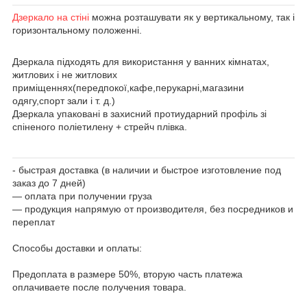
Дзеркало на стіні
можна розташувати як у вертикальному, так і
горизонтальному положенні.
Дзеркала підходять для використання у ванних кімнатах,
житлових і не житлових
приміщеннях(передпокої,кафе,перукарні,магазини
одягу,спорт зали і т. д.)
Дзеркала упаковані в захисний протиударний профіль зі
спіненого поліетилену + стрейч плівка.
- быстрая доставка (в наличии и быстрое изготовление под
заказ до 7 дней)
― оплата при получении груза
― продукция напрямую от производителя, без посредников и
переплат
Способы доставки и оплаты:
Предоплата в размере 50%, вторую часть платежа
оплачиваете после получения товара.