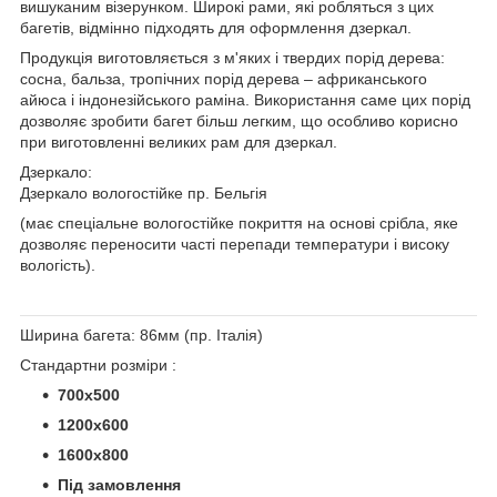
вишуканим візерунком. Широкі рами, які робляться з цих
багетів, відмінно підходять для оформлення дзеркал.
Продукція виготовляється з м'яких і твердих порід дерева:
сосна, бальза, тропічних порід дерева – африканського
айюса і індонезійського раміна. Використання саме цих порід
дозволяє зробити багет більш легким, що особливо корисно
при виготовленні великих рам для дзеркал.
Дзеркало:
Дзеркало вологостійке пр. Бельгія
(має спеціальне вологостійке покриття на основі срібла, яке
дозволяє переносити часті перепади температури і високу
вологість).
Ширина багета: 86мм (пр. Італія)
Стандартни розміри :
700х500
1200х600
1600х800
Під замовлення