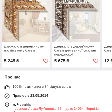
Дзеркало в дерев'яному
Дзеркало в дерев'яному
Дзер
італійському багеті
багеті для ванної спальні
баге
передпокої
5 245
5 675
12 
₴
₴
Про нас
100% позитивних з 34 відгуків за рік
Працює з 23.05.2014
м. Чернігів
проспект Левка Лук'яненко 27 Індекс 14034, Чернігів,