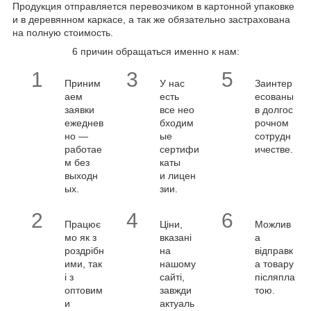
Продукция отправляется перевозчиком в картонной упаковке
и в деревянном каркасе, а так же обязательно застрахована
на полную стоимость.
6 причин обращаться именно к нам:
1
3
5
Приним
У нас
Заинтер
аем
есть
есованы
заявки
все нео
в долгос
ежеднев
бходим
рочном
но —
ые
сотрудн
работае
сертифи
ичестве.
м без
каты
выходн
и лицен
ых.
зии.
2
4
6
Працює
Ціни,
Можлив
мо як з
вказані
а
роздрібн
на
відправк
ими, так
нашому
а товару
і з
сайті,
післяпла
оптовим
завжди
тою.
и
актуаль