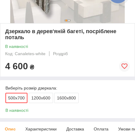
Дзеркало в дерев'яній багеті, посріблене
поталь
В наявності
Код: Canaletes-white
Роздріб
4 600
₴
Виберіть розмір дзеркала:
500х700
1200х600
1600х800
В наявності
Опис
Характеристики
Доставка
Оплата
Умови п