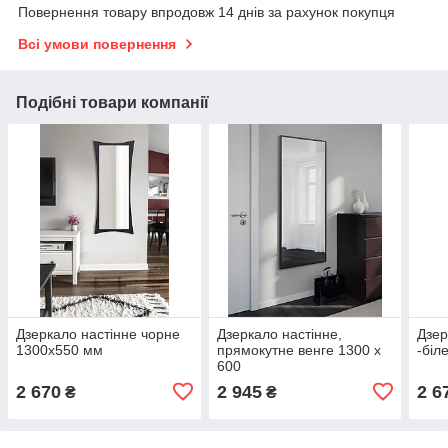
Повернення товару впродовж 14 днів за рахунок покупця
Всі умови повернення
Подібні товари компанії
Дзеркало настінне чорне
Дзеркало настінне,
Дзер
1300х550 мм
прямокутне венге 1300 х
-біл
600
2 670
2 945
2 6
₴
₴