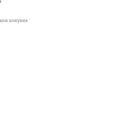
я
унок покупця